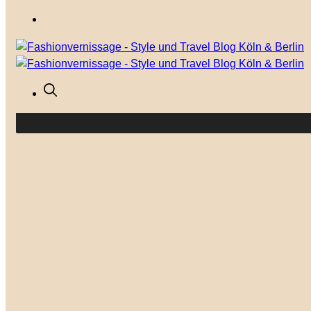
Your cart is currently empty.
GO TO THE SHOP
Mode
Outfits
Modetrends
Anlässe
Shop the Look
Lifestyle
Besser leben