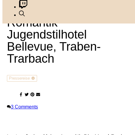
Urlaub an der Mosel:
Romantik
Jugendstilhotel
Bellevue, Traben-
Trarbach
Pressereise
3
Comments