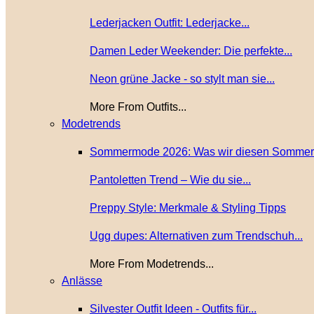
Lederjacken Outfit: Lederjacke...
Damen Leder Weekender: Die perfekte...
Neon grüne Jacke - so stylt man sie...
More From Outfits...
Modetrends
Sommermode 2026: Was wir diesen Sommer.
Pantoletten Trend – Wie du sie...
Preppy Style: Merkmale & Styling Tipps
Ugg dupes: Alternativen zum Trendschuh...
More From Modetrends...
Anlässe
Silvester Outfit Ideen - Outfits für...