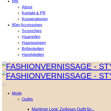
Info
About
Kontakt & PR
Kooperationen
90er Accessoires
Scrunchies
Haarreifen
Haarspangen
Brillenketten
Handyketten
Mode
Outfits
Maritimer Look: Zeitloses Outfit für...