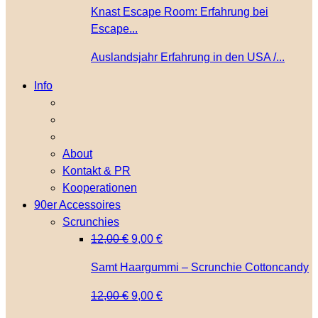
Knast Escape Room: Erfahrung bei
Escape...
Auslandsjahr Erfahrung in den USA /...
Info
About
Kontakt & PR
Kooperationen
90er Accessoires
Scrunchies
Ursprünglicher
Aktueller
12,00
€
9,00
€
Preis
Preis
Samt Haargummi – Scrunchie Cottoncandy
war:
ist:
12,00 €
9,00 €.
Ursprünglicher
Aktueller
12,00
€
9,00
€
Preis
Preis