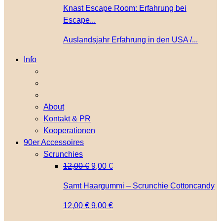
Knast Escape Room: Erfahrung bei
Escape...
Auslandsjahr Erfahrung in den USA /...
Info
About
Kontakt & PR
Kooperationen
90er Accessoires
Scrunchies
Ursprünglicher
Aktueller
12,00
€
9,00
€
Preis
Preis
Samt Haargummi – Scrunchie Cottoncandy
war:
ist:
12,00 €
9,00 €.
Ursprünglicher
Aktueller
12,00
€
9,00
€
Preis
Preis