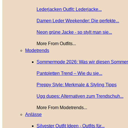
Lederjacken Outfit: Lederjacke...
Damen Leder Weekender: Die perfekte...
Neon grüne Jacke - so stylt man sie...
More From Outfits...
Modetrends
Sommermode 2026: Was wir diesen Sommer.
Pantoletten Trend – Wie du sie...
Preppy Style: Merkmale & Styling Tipps
Ugg dupes: Alternativen zum Trendschuh...
More From Modetrends...
Anlässe
Silvester Outfit Ideen - Outfits für...