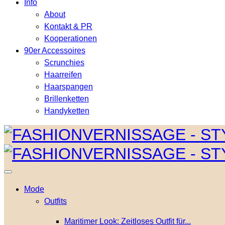
Info
About
Kontakt & PR
Kooperationen
90er Accessoires
Scrunchies
Haarreifen
Haarspangen
Brillenketten
Handyketten
Mode
Outfits
Maritimer Look: Zeitloses Outfit für...