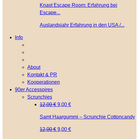
Knast Escape Room: Erfahrung bei
Escape...
Auslandsjahr Erfahrung in den USA /...
Info
About
Kontakt & PR
Kooperationen
90er Accessoires
Scrunchies
Ursprünglicher
Aktueller
12,00
€
9,00
€
Preis
Preis
Samt Haargummi – Scrunchie Cottoncandy
war:
ist:
12,00 €
9,00 €.
Ursprünglicher
Aktueller
12,00
€
9,00
€
Preis
Preis