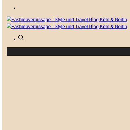
Your cart is currently empty.
GO TO THE SHOP
Mode
Outfits
Modetrends
Anlässe
Shop the Look
Lifestyle
Besser leben