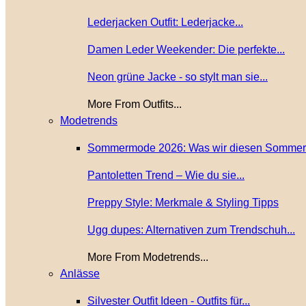
Lederjacken Outfit: Lederjacke...
Damen Leder Weekender: Die perfekte...
Neon grüne Jacke - so stylt man sie...
More From Outfits...
Modetrends
Sommermode 2026: Was wir diesen Sommer.
Pantoletten Trend – Wie du sie...
Preppy Style: Merkmale & Styling Tipps
Ugg dupes: Alternativen zum Trendschuh...
More From Modetrends...
Anlässe
Silvester Outfit Ideen - Outfits für...