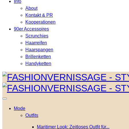
Info
About
Kontakt & PR
Kooperationen
90er Accessoires
Scrunchies
Haarreifen
Haarspangen
Brillenketten
Handyketten
Mode
Outfits
Maritimer Look: Zeitloses Outfit für...