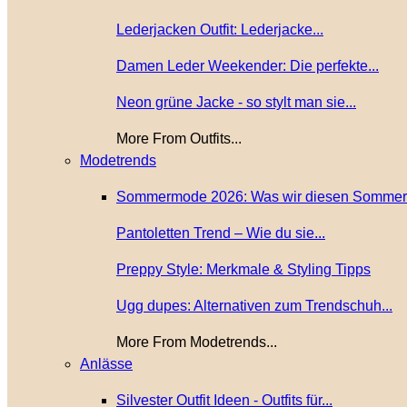
Lederjacken Outfit: Lederjacke...
Damen Leder Weekender: Die perfekte...
Neon grüne Jacke - so stylt man sie...
More From Outfits...
Modetrends
Sommermode 2026: Was wir diesen Sommer.
Pantoletten Trend – Wie du sie...
Preppy Style: Merkmale & Styling Tipps
Ugg dupes: Alternativen zum Trendschuh...
More From Modetrends...
Anlässe
Silvester Outfit Ideen - Outfits für...