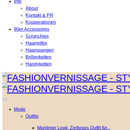
Info
About
Kontakt & PR
Kooperationen
90er Accessoires
Scrunchies
Haarreifen
Haarspangen
Brillenketten
Handyketten
Mode
Outfits
Maritimer Look: Zeitloses Outfit für...