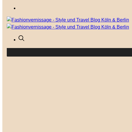
Your cart is currently empty.
GO TO THE SHOP
Mode
Outfits
Modetrends
Anlässe
Shop the Look
Lifestyle
Besser leben