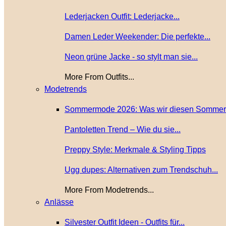
Lederjacken Outfit: Lederjacke...
Damen Leder Weekender: Die perfekte...
Neon grüne Jacke - so stylt man sie...
More From Outfits...
Modetrends
Sommermode 2026: Was wir diesen Sommer.
Pantoletten Trend – Wie du sie...
Preppy Style: Merkmale & Styling Tipps
Ugg dupes: Alternativen zum Trendschuh...
More From Modetrends...
Anlässe
Silvester Outfit Ideen - Outfits für...