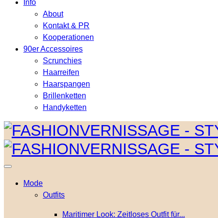
Info
About
Kontakt & PR
Kooperationen
90er Accessoires
Scrunchies
Haarreifen
Haarspangen
Brillenketten
Handyketten
Mode
Outfits
Maritimer Look: Zeitloses Outfit für...