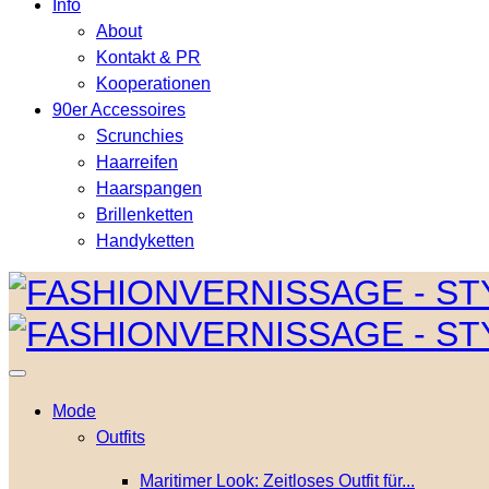
Info
About
Kontakt & PR
Kooperationen
90er Accessoires
Scrunchies
Haarreifen
Haarspangen
Brillenketten
Handyketten
Mode
Outfits
Maritimer Look: Zeitloses Outfit für...