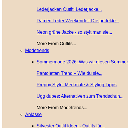
Lederjacken Outfit: Lederjacke...
Damen Leder Weekender: Die perfekte...
Neon grüne Jacke - so stylt man sie...
More From Outfits...
Modetrends
Sommermode 2026: Was wir diesen Sommer.
Pantoletten Trend – Wie du sie...
Preppy Style: Merkmale & Styling Tipps
Ugg dupes: Alternativen zum Trendschuh...
More From Modetrends...
Anlässe
Silvester Outfit Ideen - Outfits für...