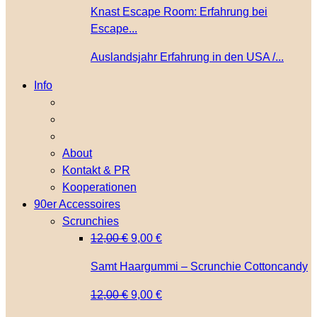
Knast Escape Room: Erfahrung bei
Escape...
Auslandsjahr Erfahrung in den USA /...
Info
About
Kontakt & PR
Kooperationen
90er Accessoires
Scrunchies
Ursprünglicher
Aktueller
12,00
€
9,00
€
Preis
Preis
Samt Haargummi – Scrunchie Cottoncandy
war:
ist:
12,00 €
9,00 €.
Ursprünglicher
Aktueller
12,00
€
9,00
€
Preis
Preis