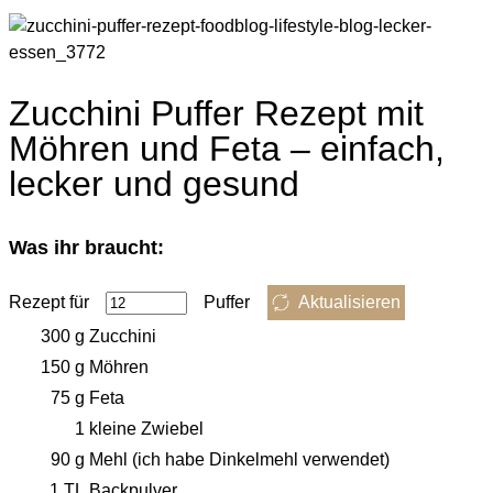
Zucchini Puffer Rezept mit
Möhren und Feta – einfach,
lecker und gesund
Was ihr braucht:
Rezept für
Puffer
Aktualisieren
300
g
Zucchini
150
g
Möhren
75
g
Feta
1
kleine Zwiebel
90
g
Mehl (ich habe Dinkelmehl verwendet)
1
TL
Backpulver