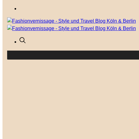
Your cart is currently empty.
GO TO THE SHOP
Mode
Outfits
Modetrends
Anlässe
Shop the Look
Lifestyle
Besser leben