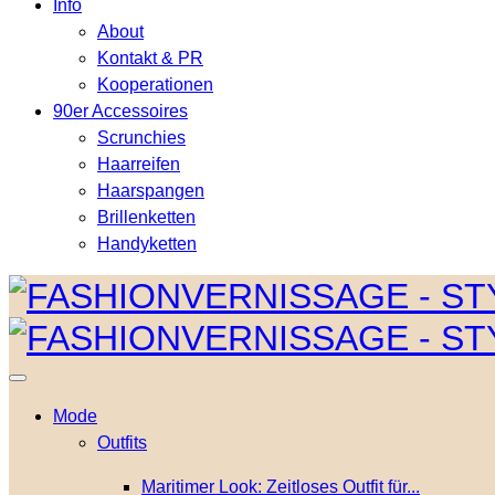
Info
About
Kontakt & PR
Kooperationen
90er Accessoires
Scrunchies
Haarreifen
Haarspangen
Brillenketten
Handyketten
Mode
Outfits
Maritimer Look: Zeitloses Outfit für...