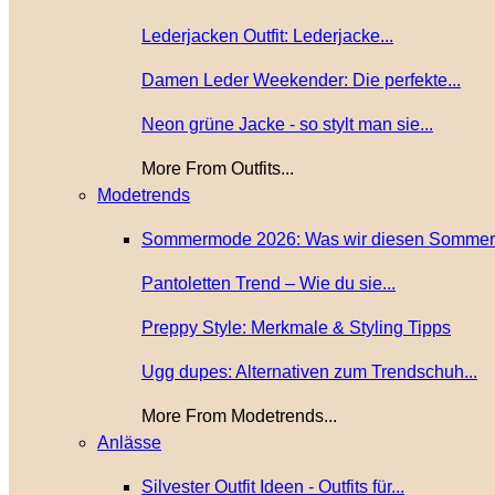
Lederjacken Outfit: Lederjacke...
Damen Leder Weekender: Die perfekte...
Neon grüne Jacke - so stylt man sie...
More From Outfits...
Modetrends
Sommermode 2026: Was wir diesen Sommer.
Pantoletten Trend – Wie du sie...
Preppy Style: Merkmale & Styling Tipps
Ugg dupes: Alternativen zum Trendschuh...
More From Modetrends...
Anlässe
Silvester Outfit Ideen - Outfits für...