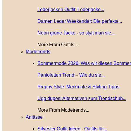
Lederjacken Outfit: Lederjacke...
Damen Leder Weekender: Die perfekte...
Neon grüne Jacke - so stylt man sie...
More From Outfits...
Modetrends
Sommermode 2026: Was wir diesen Sommer.
Pantoletten Trend – Wie du sie...
Preppy Style: Merkmale & Styling Tipps
Ugg dupes: Alternativen zum Trendschuh...
More From Modetrends...
Anlässe
Silvester Outfit Ideen - Outfits für...