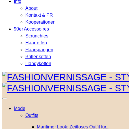
Info
About
Kontakt & PR
Kooperationen
90er Accessoires
Scrunchies
Haarreifen
Haarspangen
Brillenketten
Handyketten
Mode
Outfits
Maritimer Look: Zeitloses Outfit für...